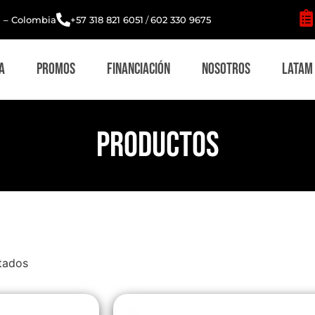
i – Colombia
+57 318 821 6051
/
602 330 9675
a
Promos
Financiación
Nosotros
Latam
PRODUCTOS
tados