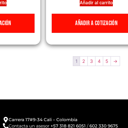
rito
Añadir al carrito
ACIÓN
AÑADIR A COTIZACIÓN
1
2
3
4
5
→
Carrera 17#9-34 Cali – Colombia
Contacta un asesor
+57 318 821 6051
/
602 330 9675