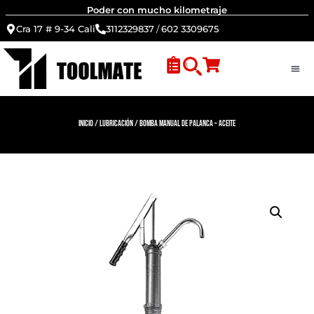
Poder con mucho kilometraje
Cra 17 # 9-34 Cali
3112329837
/
602 3309675
Inicio
/
Lubricación
/ Bomba Manual de Palanca – Aceite