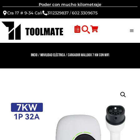
Poder con mucho kilometraje
Cra 17 # 9-34 Cali
3112329837
/
602 3309675
Inicio
/
Movilidad Eléctrica
/ Cargador Wallbox 7 kW con WiFi