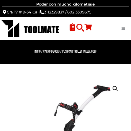
Poder con mucho kilometraje
Cra 17 # 9-34 Cali
3112329837
/
602 3309675
Inicio
/
Carro de Golf
/ Push Car Trolley Talega Golf