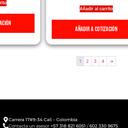
rito
Añadir al carrito
ACIÓN
AÑADIR A COTIZACIÓN
1
2
3
4
→
Carrera 17#9-34 Cali – Colombia
Contacta un asesor
+57 318 821 6051
/
602 330 9675