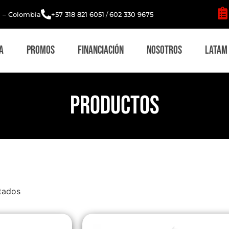
i – Colombia
+57 318 821 6051
/
602 330 9675
a
Promos
Financiación
Nosotros
Latam
PRODUCTOS
tados