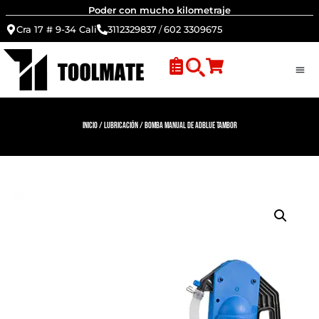
Poder con mucho kilometraje
Cra 17 # 9-34 Cali
3112329837
/
602 3309675
Inicio
/
Lubricación
/ Bomba manual de Adblue tambor