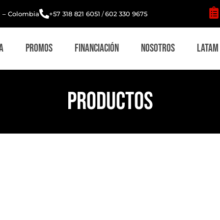
i – Colombia
+57 318 821 6051
/
602 330 9675
a
Promos
Financiación
Nosotros
Latam
Productos