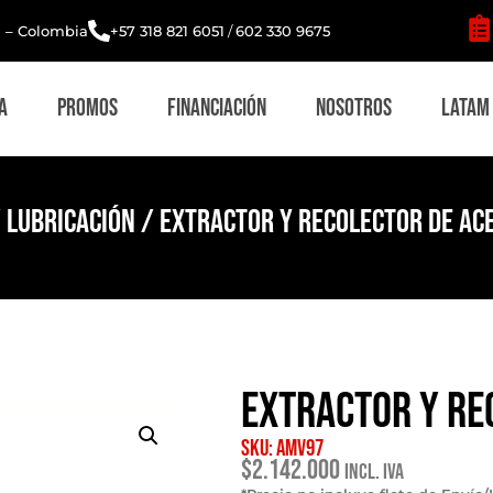
i – Colombia
+57 318 821 6051
/
602 330 9675
a
Promos
Financiación
Nosotros
Latam
/
Lubricación
/ Extractor y Recolector de Ace
Extractor y Re
SKU: AMV97
$
2.142.000
Incl. IVA