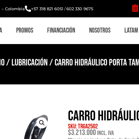
i – Colombia
+57 318 821 6051
/
602 330 9675
a
Promos
Financiación
Nosotros
Latam
io
/
Lubricación
/ Carro hidráulico porta ta
Carro hidráuli
SKU: TRGA2502
$
3.213.000
Incl. IVA