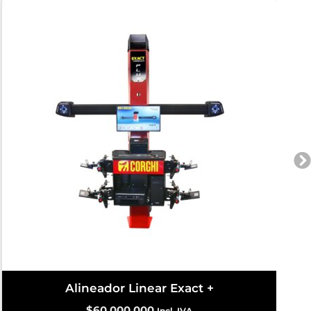
Alineador Linear Exact +
$
60.000.000
Incl. IVA