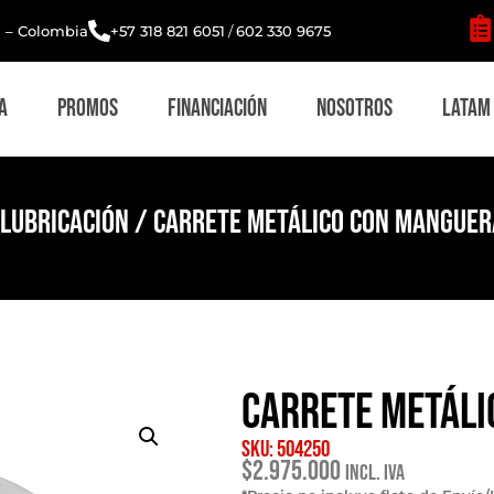
i – Colombia
+57 318 821 6051
/
602 330 9675
a
Promos
Financiación
Nosotros
Latam
Lubricación
/ Carrete Metálico con Manguer
Carrete Metáli
SKU: 504250
$
2.975.000
Incl. IVA