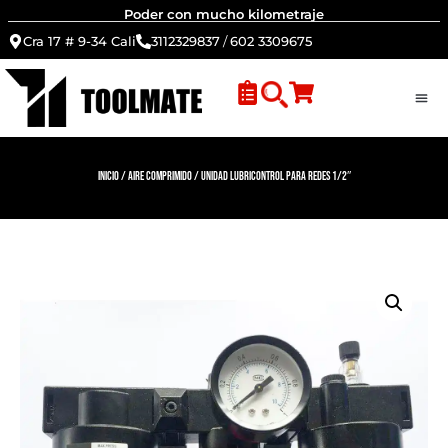
Poder con mucho kilometraje
Cra 17 # 9-34 Cali
3112329837
/
602 3309675
Inicio
/
Aire Comprimido
/ Unidad Lubricontrol para redes 1/2″