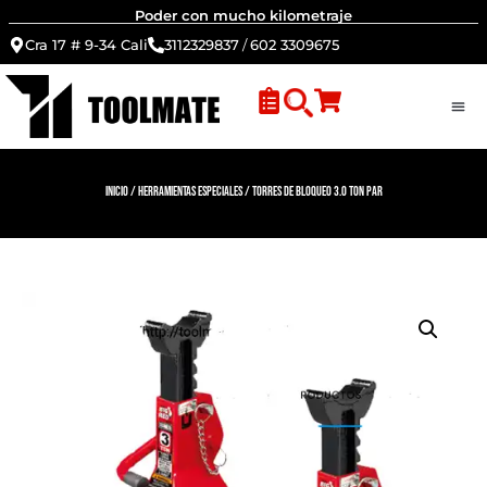
Poder con mucho kilometraje
Cra 17 # 9-34 Cali
3112329837
/
602 3309675
Inicio
/
Herramientas Especiales
/ Torres de bloqueo 3.0 Ton par