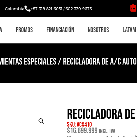
i – Colombia
+57 318 821 6051
/
602 330 9675
a
Promos
Financiación
Nosotros
Latam
ientas Especiales
/ Recicladora de A/C Aut
Recicladora de
SKU: ACX410
$
16.699.999
Incl. IVA