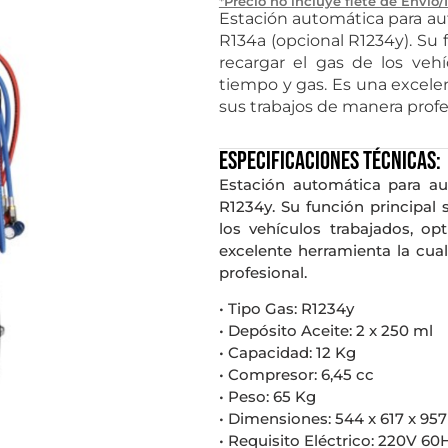
*Precio no incluye flete de Envío/
Estación automática para aut
R134a (opcional R1234y). Su f
recargar el gas de los veh
tiempo y gas. Es una excelent
sus trabajos de manera profe
Especificaciones técnicas:
Estación automática para aut
R1234y. Su función principal 
los vehículos trabajados, o
excelente herramienta la cual
profesional.
• Tipo Gas: R1234y
• Depósito Aceite: 2 x 250 ml
• Capacidad: 12 Kg
• Compresor: 6,45 cc
• Peso: 65 Kg
• Dimensiones: 544 x 617 x 9
• Requisito Eléctrico: 220V 60