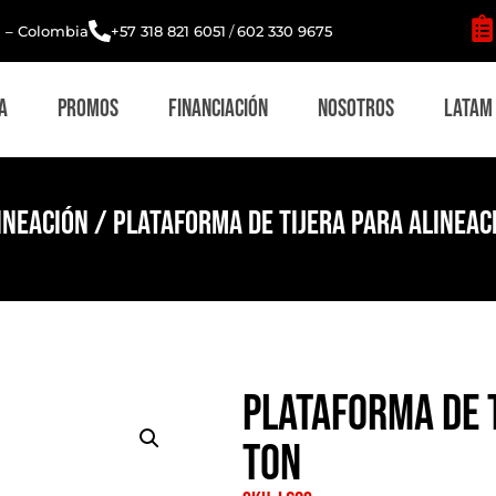
i – Colombia
+57 318 821 6051
/
602 330 9675
a
Promos
Financiación
Nosotros
Latam
ineación
/ Plataforma de tijera para alineac
Plataforma de t
Ton