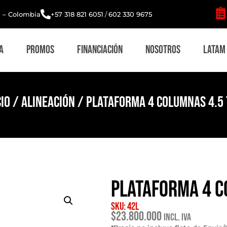
i – Colombia
+57 318 821 6051
/
602 330 9675
a
Promos
Financiación
Nosotros
Latam
cio
/
Alineación
/ Plataforma 4 columnas 4.5
Plataforma 4 c
SKU: 42L
$
23.800.000
Incl. IVA