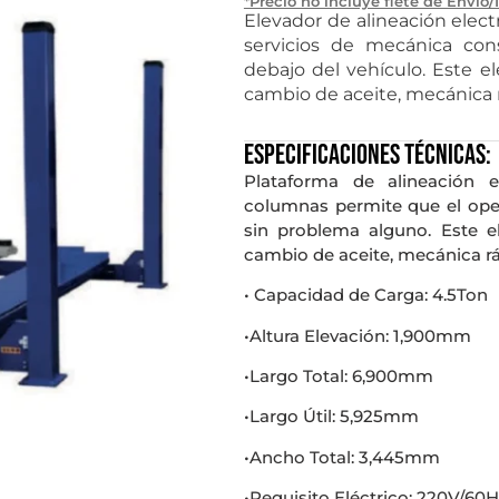
*Precio no incluye flete de Envío/
Elevador de alineación electr
servicios de mecánica con
debajo del vehículo. Este e
cambio de aceite, mecánica rá
Especificaciones técnicas:
Plataforma de alineación e
columnas permite que el oper
sin problema alguno. Este e
cambio de aceite, mecánica ráp
• Capacidad de Carga: 4.5Ton
•Altura Elevación: 1,900mm
•Largo Total: 6,900mm
•Largo Útil: 5,925mm
•Ancho Total: 3,445mm
•Requisito Eléctrico: 220V/60