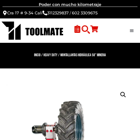
Poder con mucho kilometraje
Cra 17 # 9-34 Cali
3112329837
/
602 3309675
Inicio
/
Heavy Duty
/ Montallantas hidráulica 58” mineria