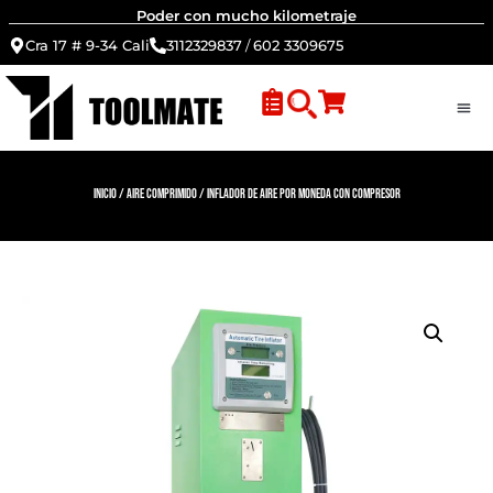
Poder con mucho kilometraje
Cra 17 # 9-34 Cali
3112329837
/
602 3309675
Inicio
/
Aire Comprimido
/ Inflador de aire por moneda con compresor