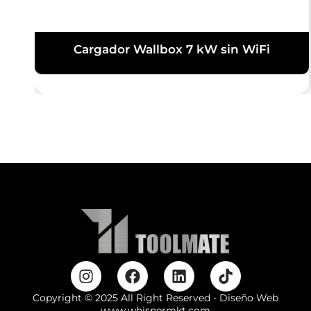
Cargador Wallbox 7 kW sin WiFi
Copyright © 2025 All Right Reserved - Diseño Web
www.whispermkt.com