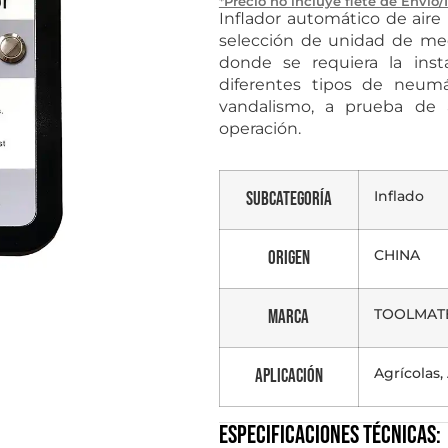
*Precio no incluye flete de Envío/
Inflador automático de aire
selección de unidad de medi
donde se requiera la inst
diferentes tipos de neum
vandalismo, a prueba de a
operación.
Inflado
Subcategoría
CHINA
Origen
TOOLMAT
Marca
Agrícolas
Aplicación
Especificaciones técnicas: