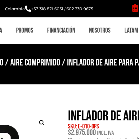
i – Colombia
+57 318 821 6051
/
602 330 9675
a
Promos
Financiación
Nosotros
Latam
io
/
Aire Comprimido
/ Inflador de aire para 
Inflador de air
SKU: E-010-OPS
$
2.975.000
Incl. IVA