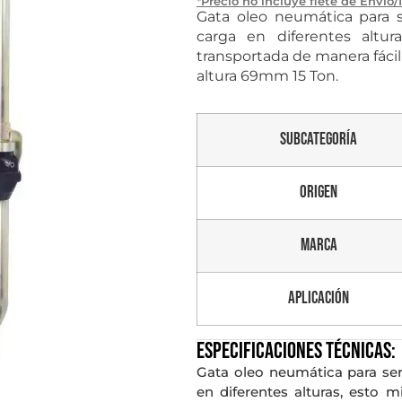
*Precio no incluye flete de Envío/
Gata oleo neumática para s
carga en diferentes altur
transportada de manera fáci
altura 69mm 15 Ton.
Subcategoría
Origen
Marca
Aplicación
Especificaciones técnicas:
Gata oleo neumática para ser
en diferentes alturas, esto m