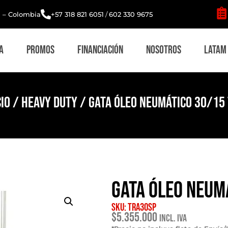
i – Colombia
+57 318 821 6051
/
602 330 9675
a
Promos
Financiación
Nosotros
Latam
cio
/
Heavy Duty
/ GATA óleo neumático 30/15
GATA óleo neum
SKU: TRA30SP
$
5.355.000
Incl. IVA