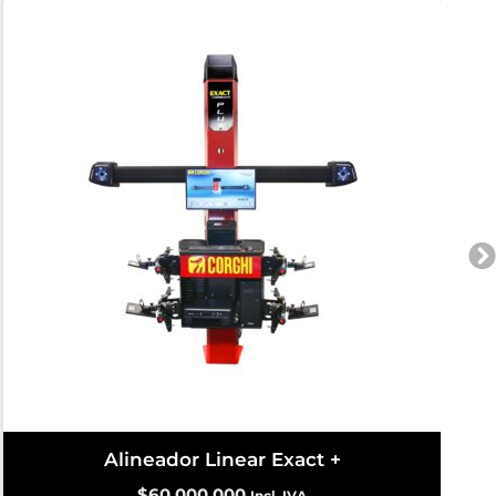
Alineador Linear Exact +
$
60.000.000
Incl. IVA