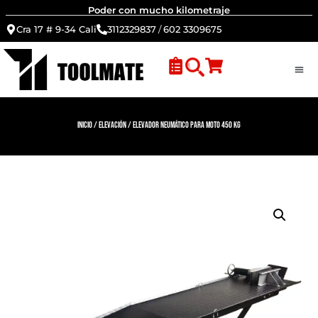
Poder con mucho kilometraje
Cra 17 # 9-34 Cali
3112329837
/
602 3309675
Inicio
/
Elevación
/ Elevador neumático para moto 450 Kg