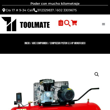
Poder con mucho kilometraje
Cra 17 # 9-34 Cali
3112329837
/
602 3309675
Inicio
/
Aire Comprimido
/ Compresor piston 5.5 HP monofasico