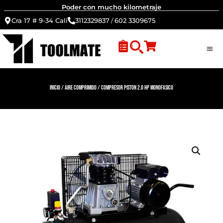
Poder con mucho kilometraje
Cra 17 # 9-34 Cali
3112329837
/
602 3309675
Inicio
/
Aire Comprimido
/ Compresor piston 2.0 HP monofasico