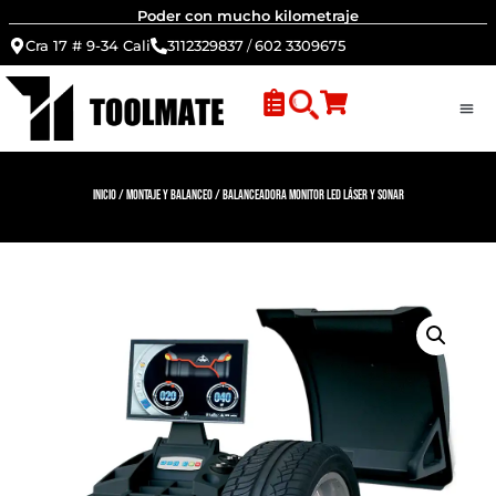
Poder con mucho kilometraje
Cra 17 # 9-34 Cali
3112329837
/
602 3309675
Inicio
/
Montaje y Balanceo
/ Balanceadora monitor LED Láser y sonar