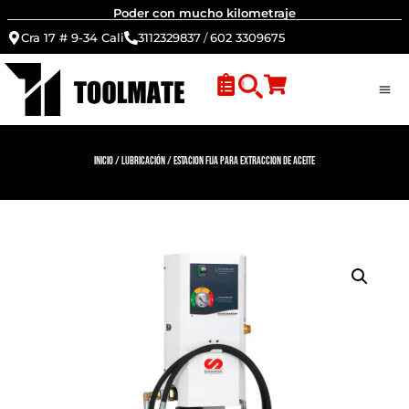
Poder con mucho kilometraje
Cra 17 # 9-34 Cali
3112329837
/
602 3309675
Inicio
/
Lubricación
/ Estacion Fija para Extraccion de Aceite