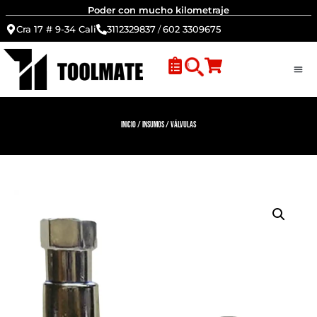
Poder con mucho kilometraje
Cra 17 # 9-34 Cali
3112329837
/
602 3309675
Inicio
/
Insumos
/ Válvulas