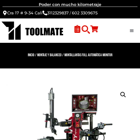
Poder con mucho kilometraje
Cra 17 # 9-34 Cali
3112329837
/
602 3309675
Inicio
/
Montaje y Balanceo
/ Montallantas full automática monitor