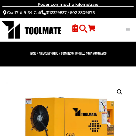
Poder con mucho kilometraje
Cra 17 # 9-34 Cali
3112329837
/
602 3309675
Inicio
/
Aire Comprimido
/ Compresor tornillo 10HP monofasico