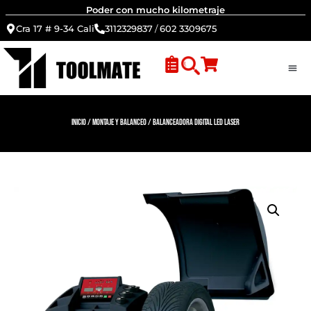
Poder con mucho kilometraje
Cra 17 # 9-34 Cali
3112329837
/
602 3309675
Inicio
/
Montaje y Balanceo
/ Balanceadora digital LED Laser